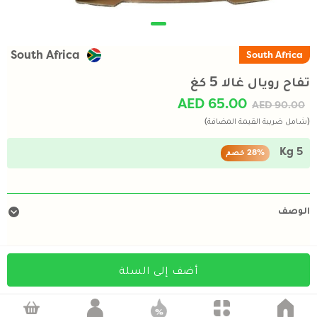
South Africa
South Africa
تفاح رويال غالا 5 كغ
AED 65.00
AED 90.00
(شامل ضريبة القيمة المضافة)
5 Kg
28%
خصم
الوصف
أضف إلى السلة