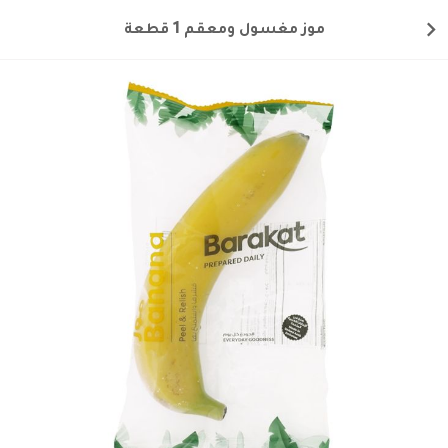
موز مغسول ومعقم 1 قطعة