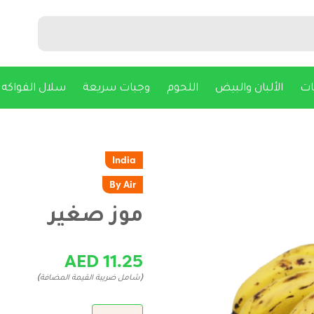
ات
الألبان والبيض
اللحوم
وجبات سريعة
سلال الفواكه
India
By Air
موز صغير
AED 11.25
(شامل ضريبة القيمة المضافة)