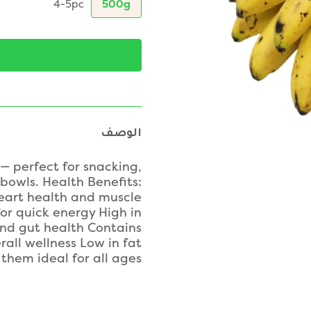
4-5pc
500g
الوصف
— perfect for snacking,
bowls. Health Benefits:
heart health and muscle
for quick energy High in
 and gut health Contains
all wellness Low in fat
them ideal for all ages