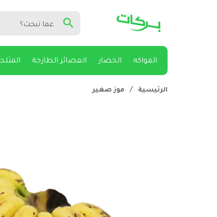
الفواكه
الخضار
العصائر الطازجة
المثلج
الرئيسية
/
موز صغير