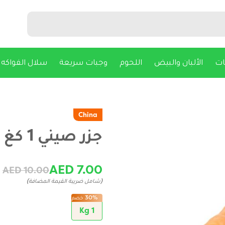
ات
الألبان والبيض
اللحوم
وجبات سريعة
سلال الفواكه
China
جزر صيني 1 كغ
AED 7.00
AED 10.00
(شامل ضريبة القيمة المضافة)
30%
خصم
1 Kg