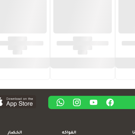
ا
الفواكه
الخضار