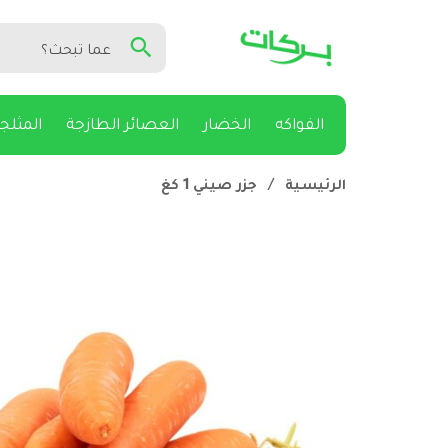
الفواكه
الخضار
العصائر الطازجة
المثلج
الرئيسية
/
جزر صيني 1 كغ