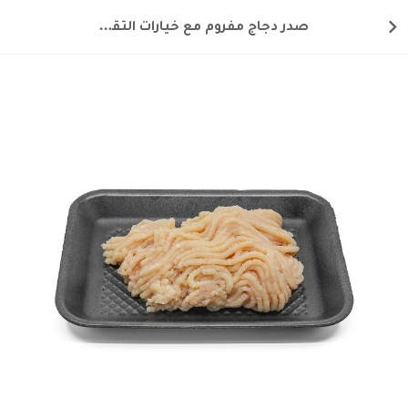
صدر دجاج مفروم مع خيارات التقطيع وسط 250 غ