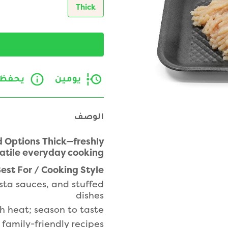
Thick
يومين
يحفظ في در
الوصف
d Options Thick—freshly
atile everyday cooking.
est For / Cooking Style
ta sauces, and stuffed
dishes
 heat; season to taste
family-friendly recipes