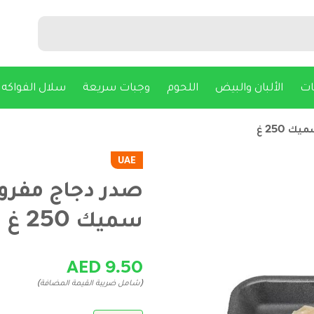
ات
الألبان والبيض
اللحوم
وجبات سريعة
سلال الفواكه
250 غ
UAE
صدر دجاج مفروم
سميك 250 غ
AED 9.50
(شامل ضريبة القيمة المضافة)