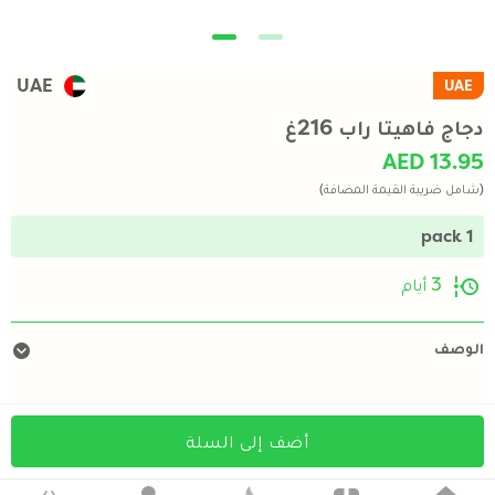
UAE
UAE
دجاج فاهيتا راب 216غ
AED 13.95
(شامل ضريبة القيمة المضافة)
1 pack
3 أيام
الوصف
أضف إلى السلة