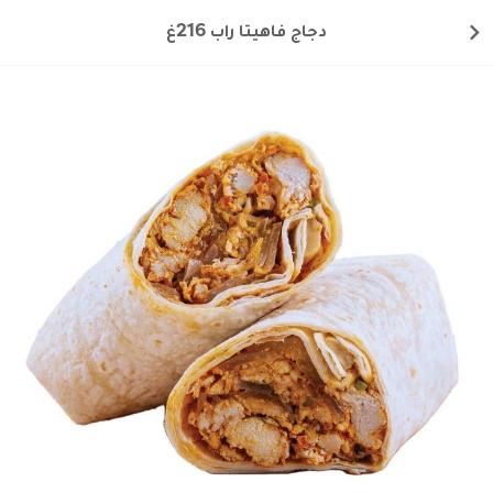
دجاج فاهيتا راب 216غ