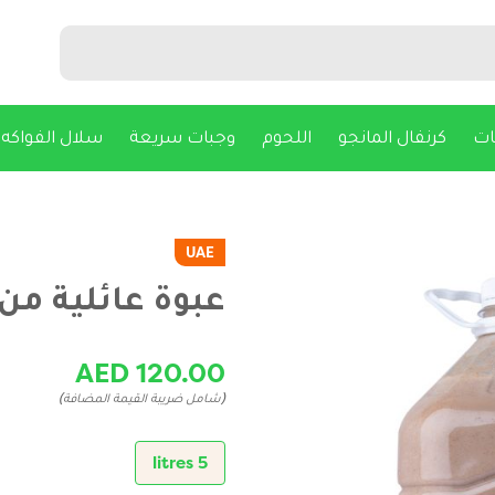
ات
كرنفال المانجو
اللحوم
وجبات سريعة
سلال الفواكه
UAE
عبوة عائلية من س
AED 120.00
(شامل ضريبة القيمة المضافة)
5 litres