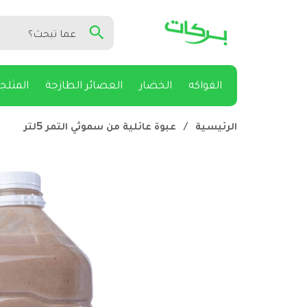
الفواكه
الخضار
العصائر الطازجة
المثلج
الرئيسية
/
عبوة عائلية من سموثي التمر 5لتر