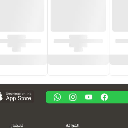
الفواكه
الخضار