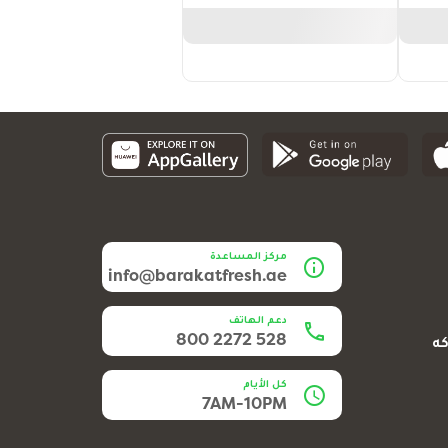
مركز المساعدة
info@barakatfresh.ae
دعم الهاتف
800 2272 528
كه
كل الأيام
7AM-10PM