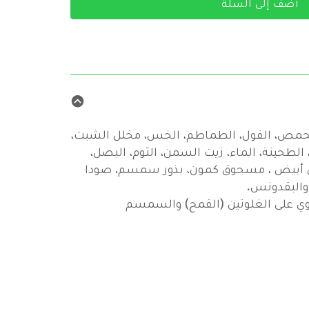
أضف إلى السلة
الحمص، الفول، الطماطم، الخس، مخلل الشبت،
 الطحينة، الماء، زيت السمن، الثوم، البصل،
ل أبيض ، مسحوق كمون، بذور سمسم، صودا
 والبقدونس.
وي على الغلوتين (القمح) والسمسم