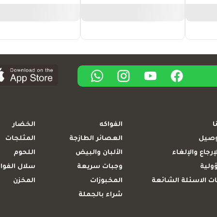
ا
الفواكه
الخضار
وصيل
العصائر الطازجة
المثلجات
إرجاع والإلغاء
الألبان والبيض
اللحوم
ولية
وجبات سريعة
سلال الفوا
ت الاسئلة الشائعة
المخبوزات
المخزن
شراء بالجملة