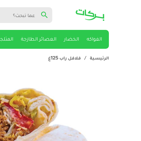
الفواكه
الخضار
العصائر الطازجة
المثلج
الرئيسية
/
فلافل راب 125غ