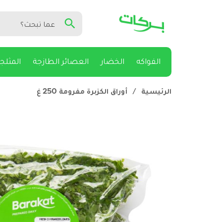
الفواكه
الخضار
العصائر الطازجة
المثلج
الرئيسية
/
أوراق الكزبرة مفرومة 250 غ