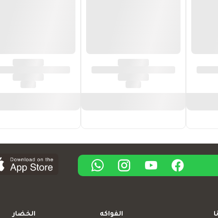
ا
الفواكه
الخضار