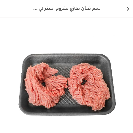
لحم ضأن طازج مفروم استرالي مع خيارات التقطيع قليل الدسم 250 غ