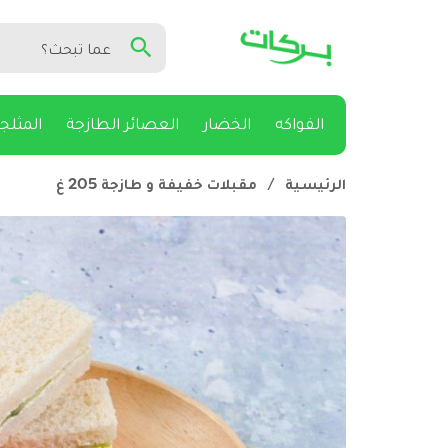
الفواكه
الخضار
العصائر الطازجة
المثلج
الرئيسية
/
مقبلات خفيفة و طازجة 205 غ