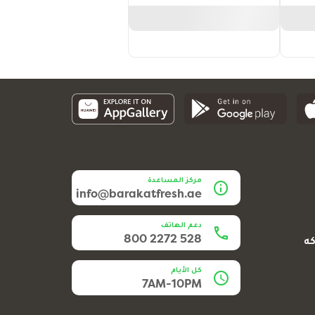
مركز المساعدة
info@barakatfresh.ae
دعم الهاتف
800 2272 528
كه
كل الأيام
7AM-10PM