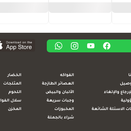
ا
الفواكه
الخضار
وصيل
العصائر الطازجة
المثلجات
إرجاع والإلغاء
الألبان والبيض
اللحوم
ولية
وجبات سريعة
سلال الفوا
ت الاسئلة الشائعة
المخبوزات
المخزن
شراء بالجملة