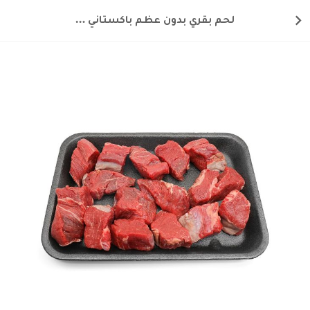
لحم بقري بدون عظم باكستاني مكعبات صغيرة 250 غ