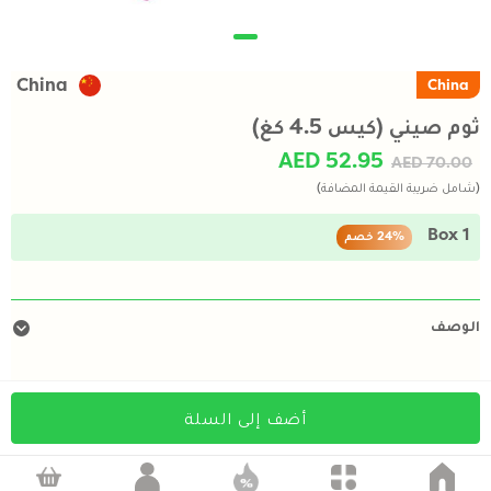
China
China
ثوم صيني (كيس 4.5 كغ)
AED 52.95
AED 70.00
(شامل ضريبة القيمة المضافة)
1 Box
24%
خصم
الوصف
أضف إلى السلة