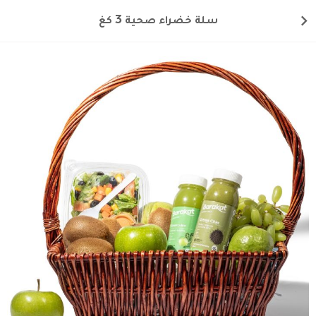
سلة خضراء صحية 3 كغ