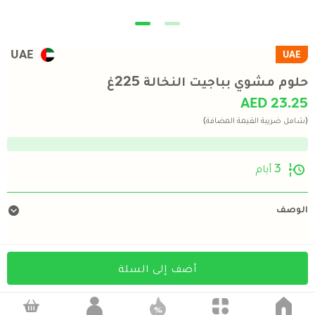
UAE
UAE
حلوم مشوي بباجيت النخالة 225غ
AED 23.25
(شامل ضريبة القيمة المضافة)
3 أيام
الوصف
أضف إلى السلة