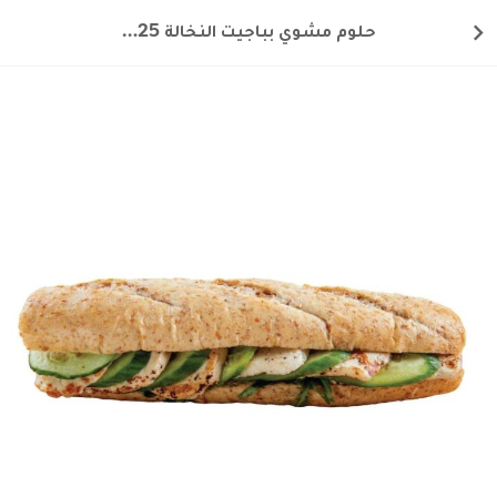
حلوم مشوي بباجيت النخالة 225غ