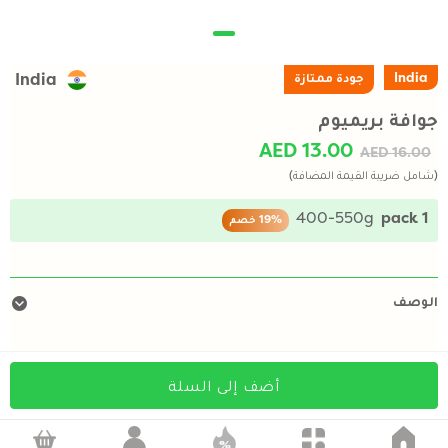
India
جودة ممتازة
India
جوافة بريميوم
AED 13.00
AED 16.00
(شامل ضريبة القيمة المضافة)
400-550g
1 pack
19%
خصم
الوصف
أضف إلى السلة