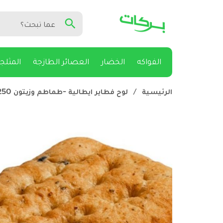
الفواكه
الخضار
العصائر الطازجة
المثلج
الرئيسية
/
لوح فطاير ايطالية -طماطم وزيتون 250غ