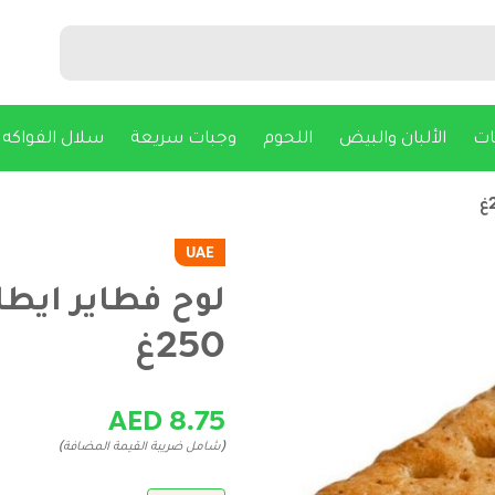
ات
الألبان والبيض
اللحوم
وجبات سريعة
سلال الفواكه
UAE
لوح فطاير ايطا
250غ
AED 8.75
(شامل ضريبة القيمة المضافة)