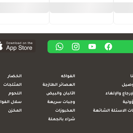
ا
الفواكه
الخضار
وصيل
العصائر الطازجة
المثلجات
إرجاع والإلغاء
الألبان والبيض
اللحوم
ولية
وجبات سريعة
سلال الفوا
ت الاسئلة الشائعة
المخبوزات
المخزن
شراء بالجملة