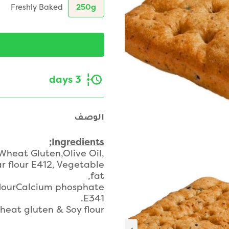
Freshly Baked
250g
3 days
الوصف
Ingredients;
 Wheat Gluten,Olive Oil,
r flour E412, Vegetable
fat,
 flourCalcium phosphate
E341.
heat gluten & Soy flour