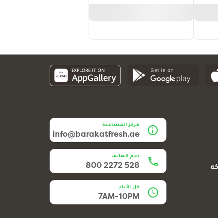
مركز المساعدة
info@barakatfresh.ae
دعم الهاتف
800 2272 528
كه
كل الأيام
7AM-10PM