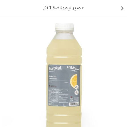
عصير ليموناضة 1 لتر