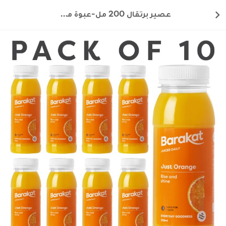
عصير برتقال 200 مل-عبوة من 10 قطع