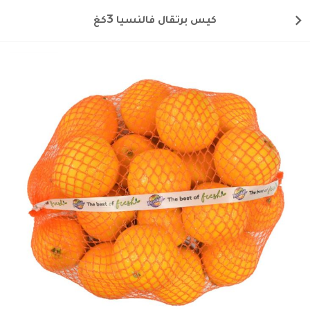
كيس برتقال فالنسيا 3كغ