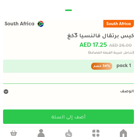
South Africa
South Africa
كيس برتقال فالنسيا 3كغ
AED 17.25
AED 26.00
(شامل ضريبة القيمة المضافة)
1 pack
34%
خصم
الوصف
أضف إلى السلة