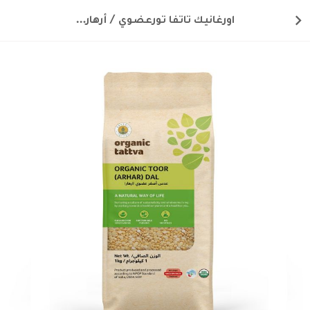
اورغانيك تاتفا تورعضوي / أرهار دال 1كغ