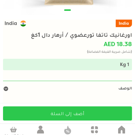
India
India
اورغانيك تاتفا تورعضوي / أرهار دال 1كغ
AED 18.38
(شامل ضريبة القيمة المضافة)
1 Kg
الوصف
أضف إلى السلة