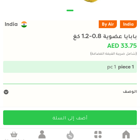
India
By Air
India
بابايا عضوية 0.8-1.2 كغ
AED 33.75
(شامل ضريبة القيمة المضافة)
1 pc
1 piece
الوصف
أضف إلى السلة