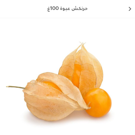
حرنكش عبوة 100غ