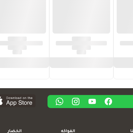
ا
الفواكه
الخضار