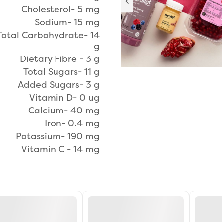
Cholesterol- 5 mg
Sodium- 15 mg
Total Carbohydrate- 14
g
Dietary Fibre - 3 g
Total Sugars- 11 g
Added Sugars- 3 g
Vitamin D- 0 ug
Calcium- 40 mg
Iron- 0.4 mg
Potassium- 190 mg
Vitamin C - 14 mg