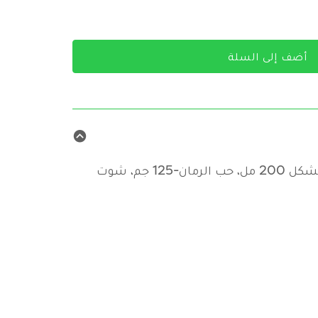
أضف إلى السلة
: عصير التوت المشكل 200 مل، حب الرمان-125 جم، شوت