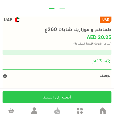
UAE
UAE
طماطم و موزاريلا شاباتا 260غ
AED 20.25
(شامل ضريبة القيمة المضافة)
3 أيام
الوصف
أضف إلى السلة