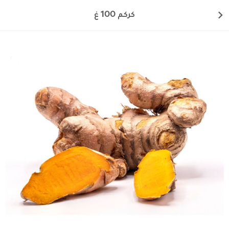
كركم 100 غ