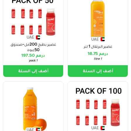
UAE
UAE
عصير بطيخ 200مل-صندوق
عصير البرتقال 1 لتر
50عبوة
درهم 18.75
درهم 197.50
1 litre
1 pack
أضف إلى السلة
أضف إلى السلة
UAE
UAE