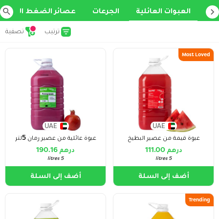
العبوات العائلية
الجرعات
عصائر الضغط البارد
ترتيب
تصفية
Most Loved
UAE
UAE
عبوة قيمة من عصير البطيخ
عبوة عائلية من عصير رمان 5لتر
درهم 111.00
درهم 190.16
5 litres
5 litres
أضف إلى السلة
أضف إلى السلة
Trending