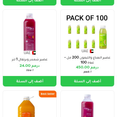
UAE
UAE
عصير النعناع والليمون 200 مل -
عصير شمندر وبرتقال 1 لتر
عبوة 100
درهم 24.00
درهم 450.00
1 litre
1 pack
أضف إلى السلة
أضف إلى السلة
Best Seller