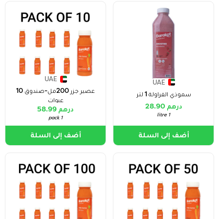
UAE
UAE
عصير جزر 200مل-صندوق 10
سموذي الفراولة 1 لتر
عبوات
درهم 28.90
درهم 58.99
1 litre
1 pack
أضف إلى السلة
أضف إلى السلة